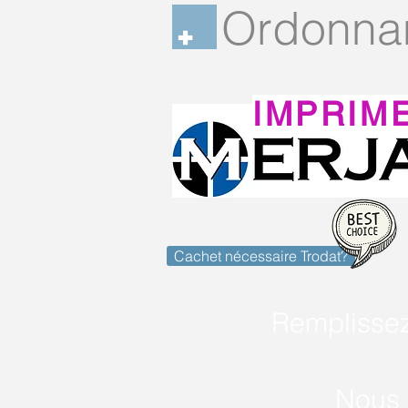
Ordonna
IMPRIM
Cachet nécessaire Trodat?
Remplisse
Nous 