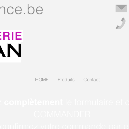
nce
.be
ERIE
HOME
Produits
Contact
z
complètement
le formulaire et 
COMMANDER
confirmez votre commande par e