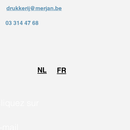
drukkerij@merjan.be
03 314 47 68
NL
FR
cliquez sur
-mail